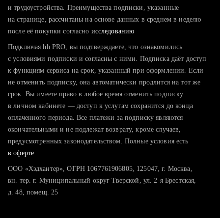
тратите много времени на поиск и вручную поднимаете
и трудоустройства. Преимущества подписки, указанные
резюме
на странице, рассчитаны на основе данных в среднем в неделю
после её покупки согласно
хотите сравнить себя с конкурентами и оценить шансы
исследованию
Подключая hh PRO, вы подтверждаете, что ознакомились
с условиями подписки и согласны с ними. Подписка даёт доступ
к функциям сервиса на срок, указанный при оформлении. Если
не отменить подписку, она автоматически продлится на тот же
срок. Вы имеете право в любое время отменить подписку
в личном кабинете — доступ к услугам сохранится до конца
оплаченного периода. Все платежи за подписку являются
окончательными и не подлежат возврату, кроме случаев,
предусмотренных законодательством. Полные условия есть
в оферте
ООО «Хэдхантер», ОГРН 1067761906805, 125047, г. Москва,
вн. тер. г. Муниципальный округ Тверской, ул. 2-я Брестская,
д. 48, помещ. 25