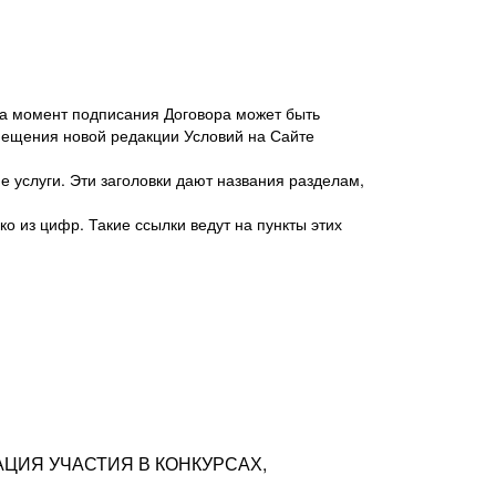
 на момент подписания Договора может быть
мещения новой редакции Условий на Сайте
 услуги. Эти заголовки дают названия разделам,
о из цифр. Такие ссылки ведут на пункты этих
антер», ИНН 7718620740, адрес: 125047,
одская территория Муниципальный округ
я улица, дом 48, помещ. 25
ых резюме с предложениями Соискателей
АЦИЯ УЧАСТИЯ В КОНКУРСАХ,
тра контактной информации Соискателя
тор сайтов: hh.ru, talantix.ru и других
 из Типов регистраций.
луг