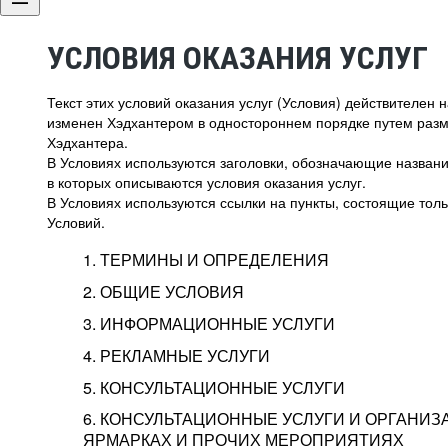
УСЛОВИЯ ОКАЗАНИЯ УСЛУГ
Текст этих условий оказания услуг (Условия) действителен
изменен Хэдхантером в одностороннем порядке путем раз
Хэдхантера.
В Условиях используются заголовки, обозначающие название
в которых описываются условия оказания услуг.
В Условиях используются ссылки на пункты, состоящие тольк
Условий.
1. ТЕРМИНЫ И ОПРЕДЕЛЕНИЯ
2. ОБЩИЕ УСЛОВИЯ
3. ИНФОРМАЦИОННЫЕ УСЛУГИ
1.1. Хэдхантер, или
Хэдхантер, ООО «Хэдх
4. РЕКЛАМНЫЕ УСЛУГИ
HeadHunter, или
г. Москва, внутригор
2.1. Типы и статусы регистрации
5. КОНСУЛЬТАЦИОННЫЕ УСЛУГИ
Исполнитель
Тверской,
2-я
Брестска
Типы регистрации
3.1. Предоставление доступа к базе данн
2.2. Активация услуг
6. КОНСУЛЬТАЦИОННЫЕ УСЛУГИ И ОРГАНИЗ
о трудоустройстве с возможностью просмо
Описание и активация
ЯРМАРКАХ И ПРОЧИХ МЕРОПРИЯТИЯХ
Хэдхантер — администра
2.1.1. Заказчику может быть присвоен один
4.0. Общие условия оказания рекламных ус