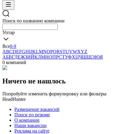
Поиск по названию компании
Уптар
Все
0-9
A
B
C
D
E
F
G
H
I
J
K
L
M
N
O
P
Q
R
S
T
U
V
W
X
Y
Z
А
Б
В
Г
Д
Е
Ж
З
И
Й
К
Л
М
Н
О
П
Р
С
Т
У
Ф
Х
Ц
Ч
Ш
Щ
Э
Ю
Я
0 компаний
Ничего не нашлось
Попробуйте изменить формулировку или фильтры
HeadHunter
Размещение вакансий
Поиск по резюме
О компании
Наши вакансии
Реклама на сайте