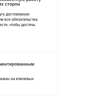
их сторон
угу достоверную
м все обязательства
сте, чтобы достичь
аментированным
ованы на ключевых