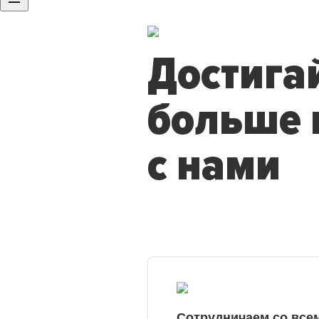
Достига
больше 
с нами
Сотрудничаем со все