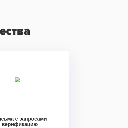
ества
исьма с запросами
а верификацию