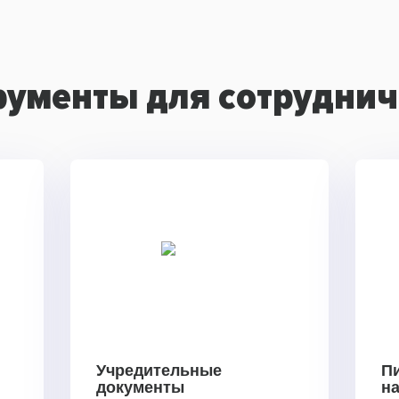
рументы для сотруднич
Учредительные
П
документы
н