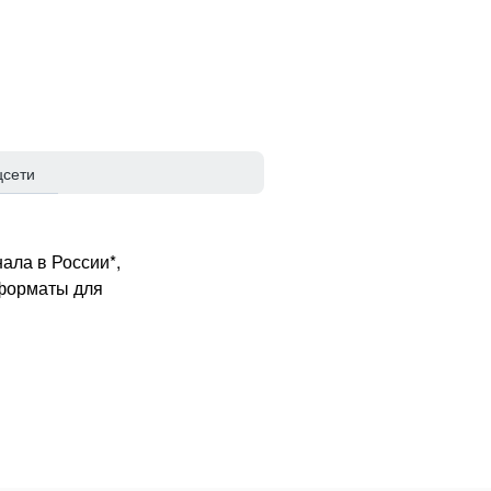
цсети
ала в России*,
 форматы для