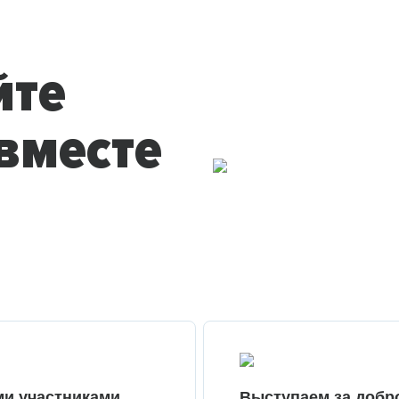
йте
вместе
ми участниками
Выступаем за добр