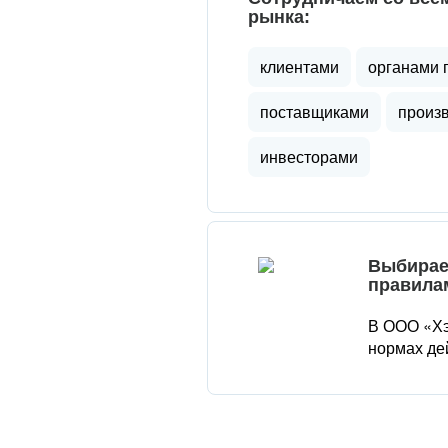
рынка:
клиентами
органами 
поставщиками
произ
инвесторами
Выбирае
правила
В ООО «Хэ
нормах де