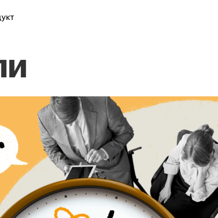
укт
ли