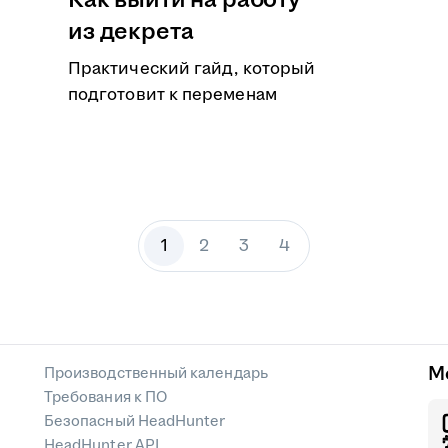
Как выйти на работу
из декрета
Практический гайд, который
подготовит к переменам
1
2
3
4
М
Производственный календарь
Требования к ПО
Безопасный HeadHunter
HeadHunter API